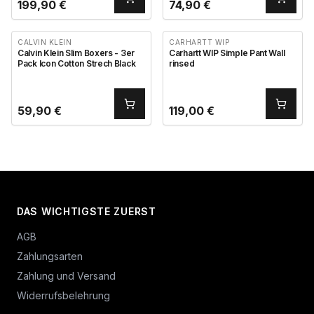
199,90
€
74,90
€
CALVIN KLEIN
CARHARTT WIP
Calvin Klein Slim Boxers - 3er
Carhartt WIP Simple Pant Wall
Pack Icon Cotton Strech Black
rinsed
59,90
€
119,00
€
DAS WICHTIGSTE ZUERST
AGB
Zahlungsarten
Zahlung und Versand
Widerrufsbelehrung