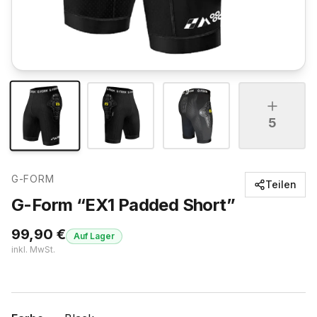
5
G-FORM
Teilen
G-Form “EX1 Padded Short”
99,90
€
Auf Lager
inkl. MwSt.