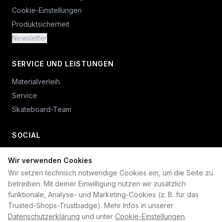
Cookie-Einstellungen
Produktsicherheit
Newsletter
SERVICE UND LEISTUNGEN
Materialverleih
Service
Skateboard-Team
SOCIAL
Wir verwenden Cookies
+49 234 687 00 38
Wir setzen technisch notwendige Cookies ein, um die Seite zu
shop@plan-b-funsport.de
betreiben. Mit deiner Einwilligung nutzen wir zusätzlich
funktionale, Analyse- und Marketing-Cookies (z. B. für das
Sichere Zahlung mit:
Trusted-Shops-Trustbadge). Mehr Infos in unserer
Datenschutzerklärung
und unter
Cookie-Einstellungen
.