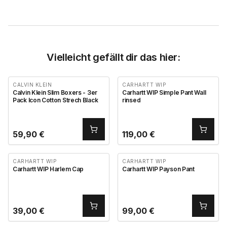
Vielleicht gefällt dir das hier:
CALVIN KLEIN
CARHARTT WIP
Calvin Klein Slim Boxers - 3er
Carhartt WIP Simple Pant Wall
Pack Icon Cotton Strech Black
rinsed
59,90
€
119,00
€
CARHARTT WIP
CARHARTT WIP
Carhartt WIP Harlem Cap
Carhartt WIP Payson Pant
39,00
€
99,00
€