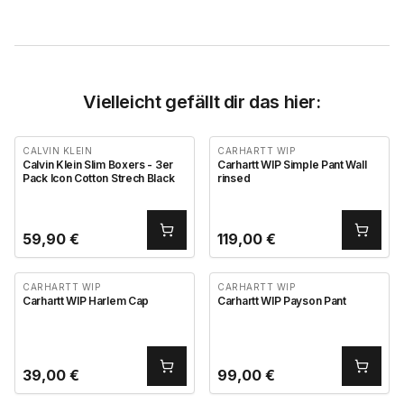
Vielleicht gefällt dir das hier:
CALVIN KLEIN
CARHARTT WIP
Calvin Klein Slim Boxers - 3er
Carhartt WIP Simple Pant Wall
Pack Icon Cotton Strech Black
rinsed
59,90
€
119,00
€
CARHARTT WIP
CARHARTT WIP
Carhartt WIP Harlem Cap
Carhartt WIP Payson Pant
39,00
€
99,00
€