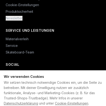
Cookie-Einstellungen
Produktsicherheit
Newsletter
SERVICE UND LEISTUNGEN
Materialverleih
Service
Skateboard-Team
SOCIAL
Wir verwenden Cookies
+49 234 687 00 38
Wir setzen technisch notwendige Cookies ein, um die Seite zu
shop@plan-b-funsport.de
betreiben. Mit deiner Einwilligung nutzen wir zusätzlich
funktionale, Analyse- und Marketing-Cookies (z. B. für das
Sichere Zahlung mit:
Trusted-Shops-Trustbadge). Mehr Infos in unserer
Datenschutzerklärung
und unter
Cookie-Einstellungen
.