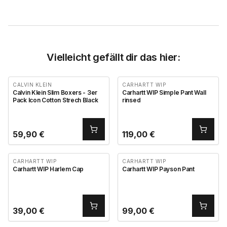
Vielleicht gefällt dir das hier:
CALVIN KLEIN
CARHARTT WIP
Calvin Klein Slim Boxers - 3er
Carhartt WIP Simple Pant Wall
Pack Icon Cotton Strech Black
rinsed
59,90
€
119,00
€
CARHARTT WIP
CARHARTT WIP
Carhartt WIP Harlem Cap
Carhartt WIP Payson Pant
39,00
€
99,00
€