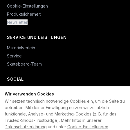
Cookie-Einstellungen
Produktsicherheit
Newsletter
SERVICE UND LEISTUNGEN
Materialverleih
Service
Skateboard-Team
SOCIAL
Wir verwenden Cookies
+49 234 687 00 38
Wir setzen technisch notwendige Cookies ein, um die Seite zu
shop@plan-b-funsport.de
betreiben. Mit deiner Einwilligung nutzen wir zusätzlich
funktionale, Analyse- und Marketing-Cookies (z. B. für das
Sichere Zahlung mit:
Trusted-Shops-Trustbadge). Mehr Infos in unserer
Datenschutzerklärung
und unter
Cookie-Einstellungen
.