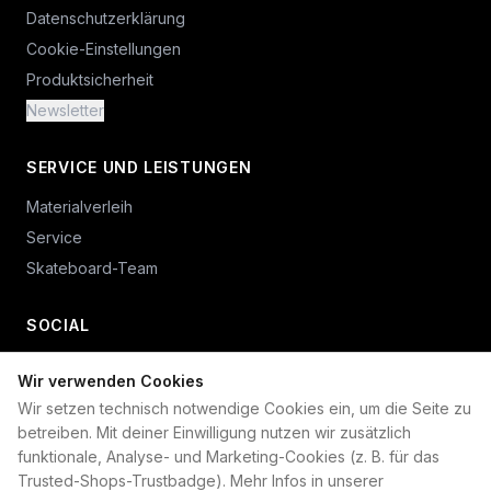
Datenschutzerklärung
Cookie-Einstellungen
Produktsicherheit
Newsletter
SERVICE UND LEISTUNGEN
Materialverleih
Service
Skateboard-Team
SOCIAL
Wir verwenden Cookies
+49 234 687 00 38
Wir setzen technisch notwendige Cookies ein, um die Seite zu
shop@plan-b-funsport.de
betreiben. Mit deiner Einwilligung nutzen wir zusätzlich
funktionale, Analyse- und Marketing-Cookies (z. B. für das
Sichere Zahlung mit:
Trusted-Shops-Trustbadge). Mehr Infos in unserer