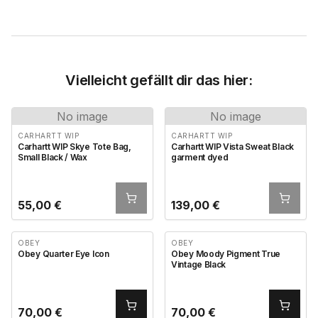
Vielleicht gefällt dir das hier:
No image
No image
CARHARTT WIP
CARHARTT WIP
Carhartt WIP Skye Tote Bag,
Carhartt WIP Vista Sweat Black
Small Black / Wax
garment dyed
55,00
€
139,00
€
OBEY
OBEY
Obey Quarter Eye Icon
Obey Moody Pigment True
Vintage Black
70,00
€
70,00
€