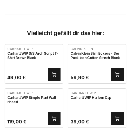
Vielleicht gefällt dir das hier:
CARHARTT WIP
CALVIN KLEIN
Carhartt WIP S/S Arch Script T-
Calvin Klein Slim Boxers - 3er
Shirt Brown Black
Pack Icon Cotton Strech Black
49,00
€
59,90
€
CARHARTT WIP
CARHARTT WIP
Carhartt WIP Simple Pant Wall
Carhartt WIP Harlem Cap
rinsed
119,00
€
39,00
€