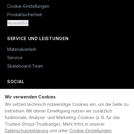
Cookie-Einstellungen
Produktsicherheit
Newsletter
SERVICE UND LEISTUNGEN
Materialverleih
Service
Skateboard-Team
SOCIAL
Wir verwenden Cookies
+49 234 687 00 38
Wir setzen technisch notwendige Cookies ein, um die Seite zu
shop@plan-b-funsport.de
betreiben. Mit deiner Einwilligung nutzen wir zusätzlich
funktionale, Analyse- und Marketing-Cookies (z. B. für das
Sichere Zahlung mit:
Trusted-Shops-Trustbadge). Mehr Infos in unserer
Datenschutzerklärung
und unter
Cookie-Einstellungen
.