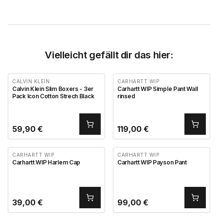
Vielleicht gefällt dir das hier:
CALVIN KLEIN
CARHARTT WIP
Calvin Klein Slim Boxers - 3er
Carhartt WIP Simple Pant Wall
Pack Icon Cotton Strech Black
rinsed
59,90
€
119,00
€
CARHARTT WIP
CARHARTT WIP
Carhartt WIP Harlem Cap
Carhartt WIP Payson Pant
39,00
€
99,00
€