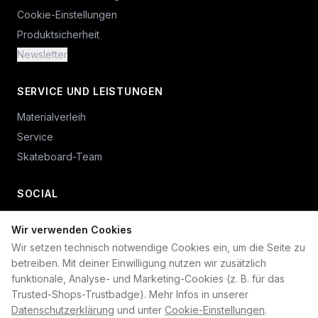
Cookie-Einstellungen
Produktsicherheit
Newsletter
SERVICE UND LEISTUNGEN
Materialverleih
Service
Skateboard-Team
SOCIAL
Wir verwenden Cookies
+49 234 687 00 38
Wir setzen technisch notwendige Cookies ein, um die Seite zu
shop@plan-b-funsport.de
betreiben. Mit deiner Einwilligung nutzen wir zusätzlich
funktionale, Analyse- und Marketing-Cookies (z. B. für das
Sichere Zahlung mit:
Trusted-Shops-Trustbadge). Mehr Infos in unserer
Datenschutzerklärung
und unter
Cookie-Einstellungen
.