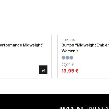
BURTON
Performance Midweight”
Burton “Midweight Emble
Women’s
27,90
€
13,95
€
SERVICE UND LEISTUNGEN