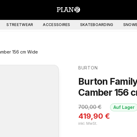
STREETWEAR
ACCESSOIRES
SKATEBOARDING
SNOWB
amber 156 cm Wide
BURTON
Burton Famil
Camber 156 
700,00
€
Auf Lager
419,90
€
inkl. MwSt.