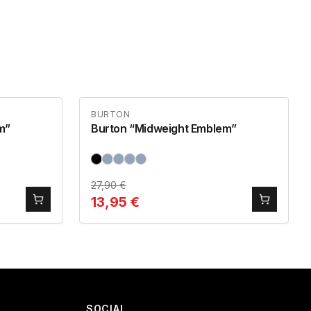
BURTON
m”
Burton “Midweight Emblem”
27,90
€
13,95
€
SOCIAL