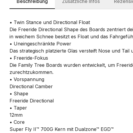
Beschreibung
Zusätzliche Infos
Rezensi
• Twin Stance und Directional Float
Die Freeride Directional Shape des Boards zentriert d
in weichem Schnee besitzt es Float und das Fahrgefühl
• Uneingeschränkte Power
Das strategisch platzierte Glas versteift Nose und Tai
• Freeride-Fokus
Die Family Tree Boards wurden entwickelt, um Freerid
zurechtzukommen.
• Vorspannung
Directional Camber
• Shape
Freeride Directional
• Taper
12mm
• Core
Super Fly II™ 700G Kern mit Dualzone™ EGD™