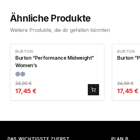
Ähnliche Produkte
Weitere Produkte, die dir gefallen könnten
BURTON
BURTON
Burton “Performance Midweight”
Burton “
Women’s
34,90
€
34,90
€
17,45
€
17,45
€
DAS WICHTIGSTE ZUERST
PLAN B