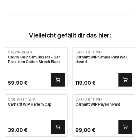
Vielleicht gefällt dir das hier:
CALVIN KLEIN
CARHARTT WIP
Calvin Klein Slim Boxers - 3er
Carhartt WIP Simple Pant Wall
Pack Icon Cotton Strech Black
rinsed
59,90
€
119,00
€
CARHARTT WIP
CARHARTT WIP
Carhartt WIP Harlem Cap
Carhartt WIP Payson Pant
39,00
€
99,00
€