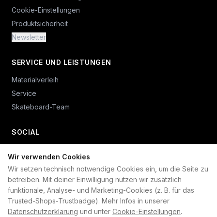
Cookie-Einstellungen
Produktsicherheit
Newsletter
SERVICE UND LEISTUNGEN
Materialverleih
Service
Skateboard-Team
SOCIAL
Wir verwenden Cookies
+49 234 687 00 38
Wir setzen technisch notwendige Cookies ein, um die Seite zu
shop@plan-b-funsport.de
betreiben. Mit deiner Einwilligung nutzen wir zusätzlich
funktionale, Analyse- und Marketing-Cookies (z. B. für das
Sichere Zahlung mit:
Trusted-Shops-Trustbadge). Mehr Infos in unserer
Datenschutzerklärung
und unter
Cookie-Einstellungen
.