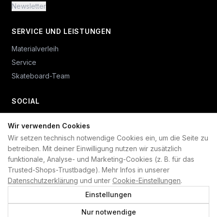
Newsletter
SERVICE UND LEISTUNGEN
Materialverleih
Service
Skateboard-Team
SOCIAL
Wir verwenden Cookies
+49 234 687 00 38
Wir setzen technisch notwendige Cookies ein, um die Seite zu
shop@plan-b-funsport.de
betreiben. Mit deiner Einwilligung nutzen wir zusätzlich
funktionale, Analyse- und Marketing-Cookies (z. B. für das
Sichere Zahlung mit:
Trusted-Shops-Trustbadge). Mehr Infos in unserer
Datenschutzerklärung
und unter
Cookie-Einstellungen
.
Einstellungen
Nur notwendige