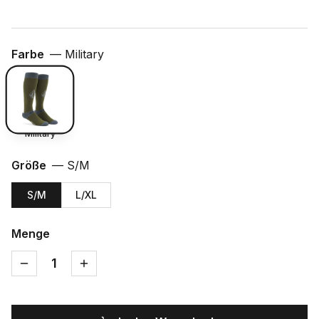
Farbe
—
Military
Military
Größe
—
S/M
S/M
L/XL
Menge
1