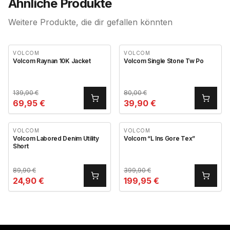
Ähnliche Produkte
Weitere Produkte, die dir gefallen könnten
VOLCOM
VOLCOM
Volcom Raynan 10K Jacket
Volcom Single Stone Tw Po
139,90
€
80,00
€
69,95
€
39,90
€
VOLCOM
VOLCOM
Volcom Labored Denim Utility
Volcom “L Ins Gore Tex”
Short
89,90
€
399,90
€
24,90
€
199,95
€