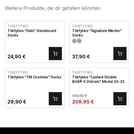
Weitere Produkte, die dir gefallen könnten
THIRTYTWO
THIRTYTWO
Thirtytwo “Halo” Snowboard
Thirtytwo “Signature Merino”
Socks
Socks
24,90
€
37,90
€
THIRTYTWO
THIRTYTWO
Thirtytwo “TM Coolmax” Socks
Thirtytwo “Lashed Double
BOA® X Volcom” Model 24-25
419,90
€
29,90
€
209,95
€