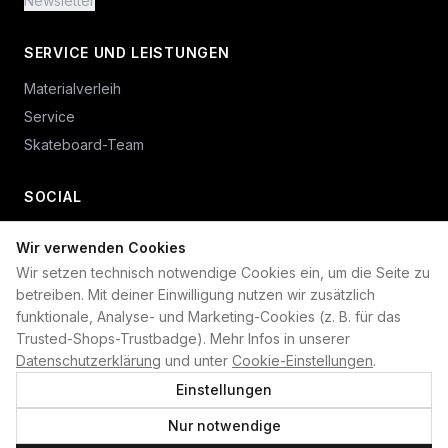
Newsletter
SERVICE UND LEISTUNGEN
Materialverleih
Service
Skateboard-Team
SOCIAL
Wir verwenden Cookies
+49 234 687 00 38
Wir setzen technisch notwendige Cookies ein, um die Seite zu
shop@plan-b-funsport.de
betreiben. Mit deiner Einwilligung nutzen wir zusätzlich
funktionale, Analyse- und Marketing-Cookies (z. B. für das
Sichere Zahlung mit:
Trusted-Shops-Trustbadge). Mehr Infos in unserer
Datenschutzerklärung
und unter
Cookie-Einstellungen
.
Einstellungen
Nur notwendige
©
2026
Plan B. Alle Rechte vorbehalten.