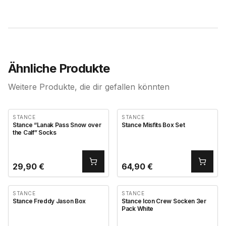
Ähnliche Produkte
Weitere Produkte, die dir gefallen könnten
STANCE
STANCE
Stance “Lanak Pass Snow over
Stance Misfits Box Set
the Calf” Socks
29,90
€
64,90
€
STANCE
STANCE
Stance Freddy Jason Box
Stance Icon Crew Socken 3er
Pack White