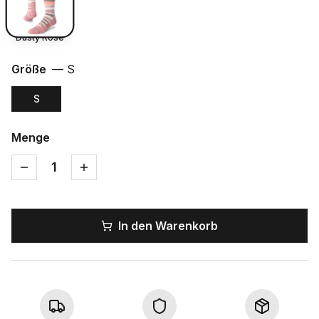
Dusty Rose
Größe
—
S
S
Menge
1
In den Warenkorb