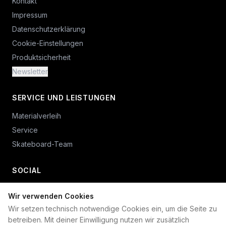
Kontakt
Impressum
Datenschutzerklärung
Cookie-Einstellungen
Produktsicherheit
Newsletter
SERVICE UND LEISTUNGEN
Materialverleih
Service
Skateboard-Team
SOCIAL
Wir verwenden Cookies
+49 234 687 00 38
Wir setzen technisch notwendige Cookies ein, um die Seite zu
shop@plan-b-funsport.de
betreiben. Mit deiner Einwilligung nutzen wir zusätzlich