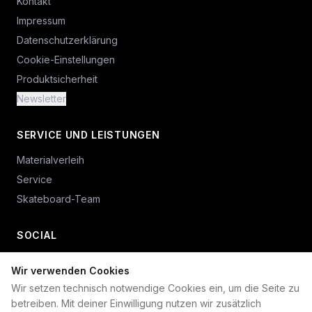
Kontakt
Impressum
Datenschutzerklärung
Cookie-Einstellungen
Produktsicherheit
Newsletter
SERVICE UND LEISTUNGEN
Materialverleih
Service
Skateboard-Team
SOCIAL
Wir verwenden Cookies
+49 234 687 00 38
Wir setzen technisch notwendige Cookies ein, um die Seite zu
shop@plan-b-funsport.de
betreiben. Mit deiner Einwilligung nutzen wir zusätzlich