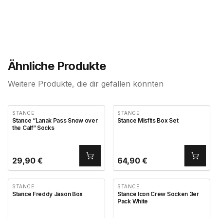
Ähnliche Produkte
Weitere Produkte, die dir gefallen könnten
STANCE
STANCE
Stance “Lanak Pass Snow over
Stance Misfits Box Set
the Calf” Socks
29,90
€
64,90
€
STANCE
STANCE
Stance Freddy Jason Box
Stance Icon Crew Socken 3er
Pack White