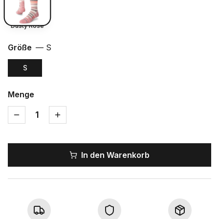
Dusty Rose
Größe
—
S
S
Menge
1
In den Warenkorb