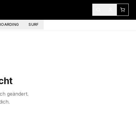
OARDING
SURF
cht
ich geändert.
dich.