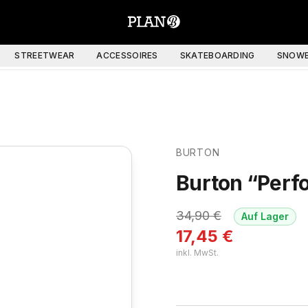
STREETWEAR
ACCESSOIRES
SKATEBOARDING
SNOWB
BURTON
Burton “Perf
34,90
€
Auf Lager
17,45
€
inkl. MwSt.