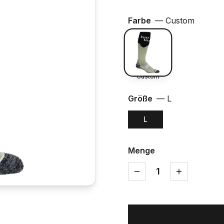
Farbe
—
Custom
Custom
Größe
—
L
L
Menge
1