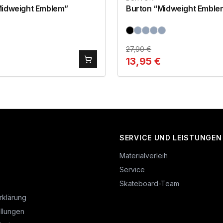
Midweight Emblem”
Burton “Midweight Emble
27,90
€
13,95
€
SERVICE UND LEISTUNGEN
Materialverleih
Service
Skateboard-Team
rklärung
llungen