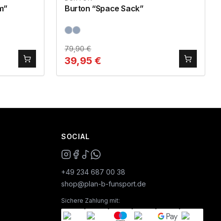
m”
Burton “Space Sack”
79,90
€
39,95
€
SOCIAL
+49 234 687 00 38
shop@plan-b-funsport.de
Sichere Zahlung mit: