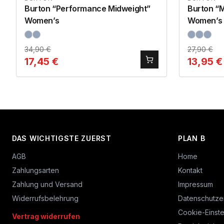
Burton “Performance Midweight”
Burton “
Women’s
Women’s
34,90
€
27,90
€
17,45
€
13,95
€
DAS WICHTIGSTE ZUERST
PLAN B
AGB
Home
Zahlungsarten
Kontakt
Zahlung und Versand
Impressum
Widerrufsbelehrung
Datenschutze
Cookie-Einste
Vertrag widerrufen