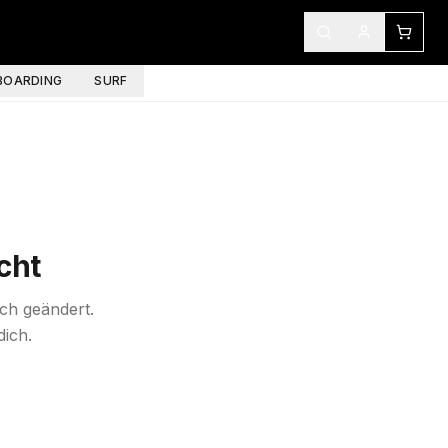
OARDING
SURF
cht
ich geändert.
dich.