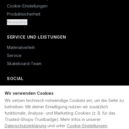
Cookie-Einstellungen
Produktsicherheit
Newsletter
SERVICE UND LEISTUNGEN
Materialverleih
Service
Skateboard-Team
SOCIAL
Wir verwenden Cookies
+49 234 687 00 38
Wir setzen technisch notwendige Cookies ein, um die Seite zu
shop@plan-b-funsport.de
betreiben. Mit deiner Einwilligung nutzen wir zusätzlich
funktionale, Analyse- und Marketing-Cookies (z. B. für das
Sichere Zahlung mit:
Trusted-Shops-Trustbadge). Mehr Infos in unserer
Datenschutzerklärung
und unter
Cookie-Einstellungen
.