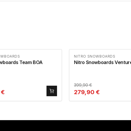
OWBOARDS
NITRO SNOWBOARDS
owboards Team BOA
Nitro Snowboards Ventu
399,90
€
€
279,90
€