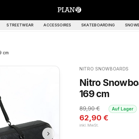
STREETWEAR
ACCESSOIRES
SKATEBOARDING
SNOWB
9 cm
NITRO SNOWBOARDS
Nitro Snowbo
169 cm
89,90
€
Auf Lager
62,90
€
inkl. MwSt.