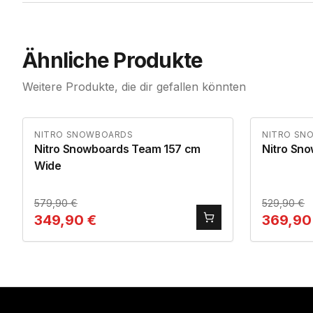
Ähnliche Produkte
Weitere Produkte, die dir gefallen könnten
NITRO SNOWBOARDS
NITRO SN
Nitro Snowboards Team 157 cm
Nitro Sn
Wide
579,90
€
529,90
€
349,90
€
369,90