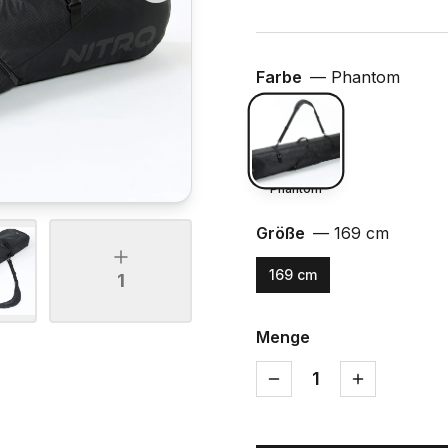
Farbe
—
Phantom
Phantom
Größe
—
169 cm
169 cm
1
Menge
1