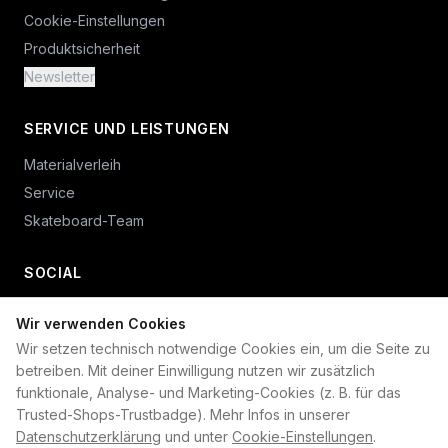
Cookie-Einstellungen
Produktsicherheit
Newsletter
SERVICE UND LEISTUNGEN
Materialverleih
Service
Skateboard-Team
SOCIAL
Wir verwenden Cookies
+49 234 687 00 38
Wir setzen technisch notwendige Cookies ein, um die Seite zu
shop@plan-b-funsport.de
betreiben. Mit deiner Einwilligung nutzen wir zusätzlich
funktionale, Analyse- und Marketing-Cookies (z. B. für das
Sichere Zahlung mit:
Trusted-Shops-Trustbadge). Mehr Infos in unserer
Datenschutzerklärung
und unter
Cookie-Einstellungen
.