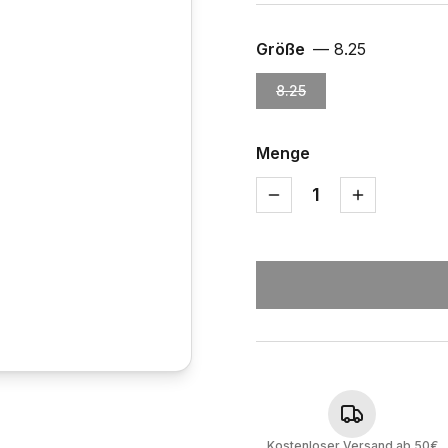
Größe
—
8.25
8.25
Menge
1
Kostenloser Versand ab 50€