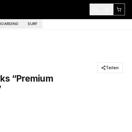
OARDING
SURF
Teilen
cks “Premium
”