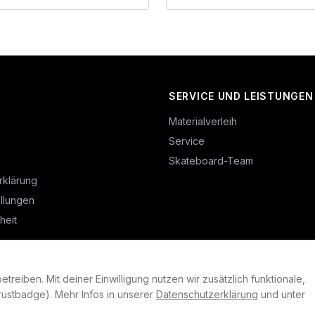
SERVICE UND LEISTUNGEN
Materialverleih
Service
Skateboard-Team
rklärung
llungen
heit
reiben. Mit deiner Einwilligung nutzen wir zusätzlich funktionale,
©
2026
Plan B. Alle Rechte vorbehalten.
ustbadge). Mehr Infos in unserer
Datenschutzerklärung
und unter