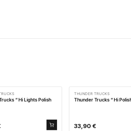
TRUCKS
THUNDER TRUCKS
 Lights Polish
Thunder Trucks “ Hi Pol
€
33,90
€