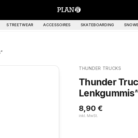
STREETWEAR
ACCESSOIRES
SKATEBOARDING
SNOWB
s”
THUNDER TRUCKS
Thunder Tru
Lenkgummis
8,90
€
inkl. MwSt.