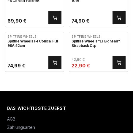
F4 Conical Full 99A
101A
69,90
€
74,90
€
SPITFIRE WHEELS
SPITFIRE WHEELS
Spitfire Wheels F4 Conical Full
Spitfire Wheels “Lil Bighead”
99A 52cm
Strapback Cap
42,90
€
74,99
€
22,90
€
DAS WICHTIGSTE ZUERST
AGB
Zahlungsarten