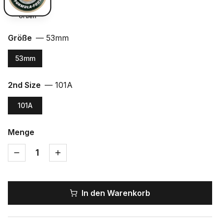
Gruen
Größe
—
53mm
53mm
2nd Size
—
101A
101A
Menge
1
In den Warenkorb