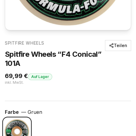
SPITFIRE WHEELS
Teilen
Spitfire Wheels “F4 Conical”
101A
69,99
€
Auf Lager
inkl. MwSt.
Farbe
—
Gruen