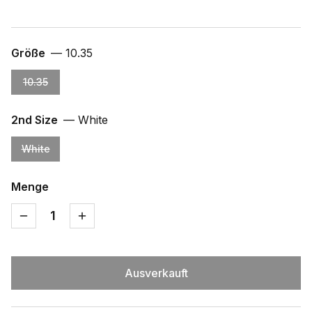
Größe
—
10.35
10.35
2nd Size
—
White
White
Menge
1
Ausverkauft