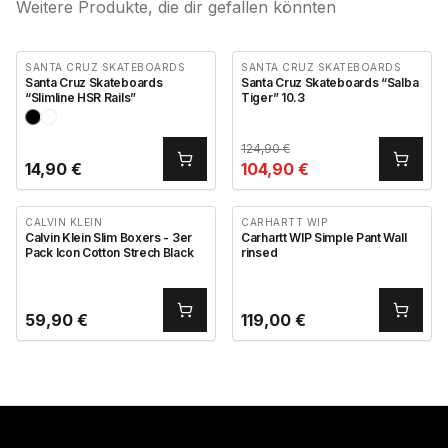
Weitere Produkte, die dir gefallen könnten
SANTA CRUZ SKATEBOARDS
SANTA CRUZ SKATEBOARDS
Santa Cruz Skateboards
Santa Cruz Skateboards “Salba
“Slimline HSR Rails”
Tiger” 10.3
124,90
€
14,90
€
104,90
€
CALVIN KLEIN
CARHARTT WIP
Calvin Klein Slim Boxers - 3er
Carhartt WIP Simple Pant Wall
Pack Icon Cotton Strech Black
rinsed
59,90
€
119,00
€