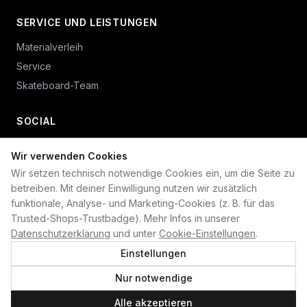
SERVICE UND LEISTUNGEN
Materialverleih
Service
Skateboard-Team
SOCIAL
Wir verwenden Cookies
+49 234 687 00 38
Wir setzen technisch notwendige Cookies ein, um die Seite zu
shop@plan-b-funsport.de
betreiben. Mit deiner Einwilligung nutzen wir zusätzlich
funktionale, Analyse- und Marketing-Cookies (z. B. für das
Sichere Zahlung mit:
Trusted-Shops-Trustbadge). Mehr Infos in unserer
Datenschutzerklärung
und unter
Cookie-Einstellungen
.
Einstellungen
Nur notwendige
©
2026
Plan B. Alle Rechte vorbehalten.
Alle akzeptieren