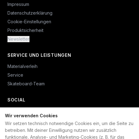
Impressum
Datenschutzerklärung
Cookie-Einstellungen
Produktsicherheit
Newsletter
SERVICE UND LEISTUNGEN
Materialverleih
Service
Skateboard-Team
SOCIAL
Wir verwenden Cookies
+49 234 687 00 38
Wir setzen technisch notwendige Cookies ein, um die Seite zu
shop@plan-b-funsport.de
betreiben. Mit deiner Einwilligung nutzen wir zusätzlich
funktionale, Analyse- und Marketing-Cookies (z. B. für das