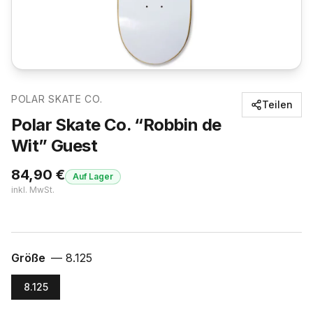
POLAR SKATE CO.
Teilen
Polar Skate Co. “Robbin de
Wit” Guest
84,90
€
Auf Lager
inkl. MwSt.
Größe
—
8.125
8.125