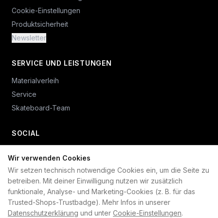
Cookie-Einstellungen
Produktsicherheit
Newsletter
SERVICE UND LEISTUNGEN
Materialverleih
Service
Skateboard-Team
SOCIAL
Wir verwenden Cookies
+49 234 687 00 38
Wir setzen technisch notwendige Cookies ein, um die Seite zu
shop@plan-b-funsport.de
betreiben. Mit deiner Einwilligung nutzen wir zusätzlich
funktionale, Analyse- und Marketing-Cookies (z. B. für das
Sichere Zahlung mit:
Trusted-Shops-Trustbadge). Mehr Infos in unserer
Datenschutzerklärung
und unter
Cookie-Einstellungen
.