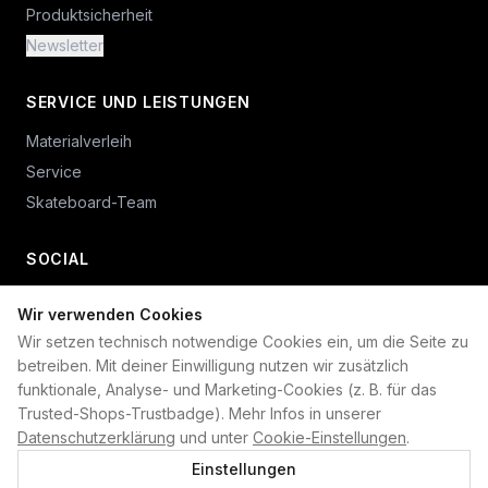
Produktsicherheit
Newsletter
SERVICE UND LEISTUNGEN
Materialverleih
Service
Skateboard-Team
SOCIAL
Wir verwenden Cookies
+49 234 687 00 38
Wir setzen technisch notwendige Cookies ein, um die Seite zu
shop@plan-b-funsport.de
betreiben. Mit deiner Einwilligung nutzen wir zusätzlich
funktionale, Analyse- und Marketing-Cookies (z. B. für das
Sichere Zahlung mit:
Trusted-Shops-Trustbadge). Mehr Infos in unserer
Datenschutzerklärung
und unter
Cookie-Einstellungen
.
Einstellungen