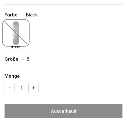
Farbe
—
Black
Black
Größe
—
8
Menge
1
Ausverkauft