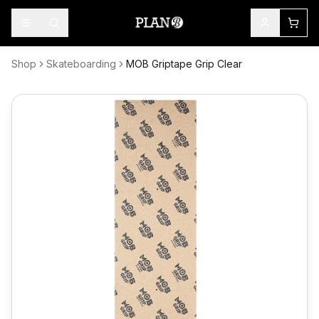
Shop
Skateboarding
MOB Griptape Grip Clear