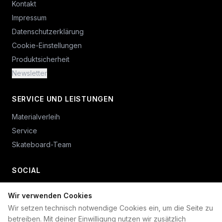
Kontakt
Impressum
Datenschutzerklärung
Cookie-Einstellungen
Produktsicherheit
Newsletter
SERVICE UND LEISTUNGEN
Materialverleih
Service
Skateboard-Team
SOCIAL
Wir verwenden Cookies
+49 234 687 00 38
Wir setzen technisch notwendige Cookies ein, um die Seite zu
shop@plan-b-funsport.de
betreiben. Mit deiner Einwilligung nutzen wir zusätzlich