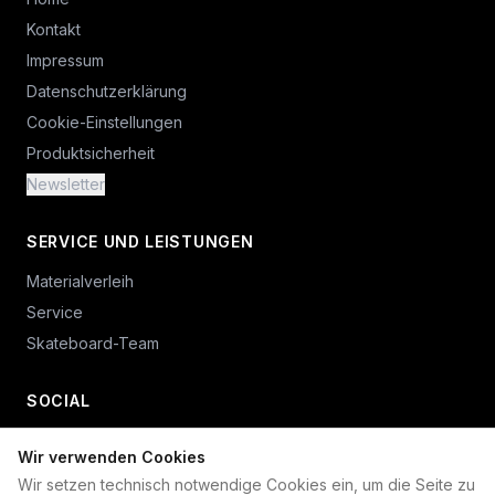
Kontakt
Impressum
Datenschutzerklärung
Cookie-Einstellungen
Produktsicherheit
Newsletter
SERVICE UND LEISTUNGEN
Materialverleih
Service
Skateboard-Team
SOCIAL
Wir verwenden Cookies
+49 234 687 00 38
Wir setzen technisch notwendige Cookies ein, um die Seite zu