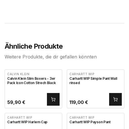
Ähnliche Produkte
Weitere Produkte, die dir gefallen könnten
CALVIN KLEIN
CARHARTT WIP
Calvin Klein Slim Boxers - 3er
Carhartt WIP Simple Pant Wall
Pack Icon Cotton Strech Black
rinsed
59,90
€
119,00
€
CARHARTT WIP
CARHARTT WIP
Carhartt WIP Harlem Cap
Carhartt WIP Payson Pant