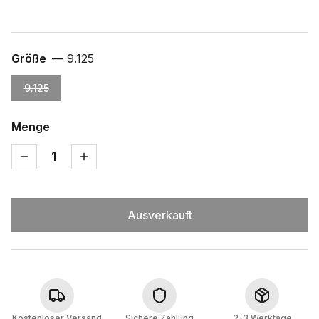
Größe
—
9.125
9.125
Menge
1
Ausverkauft
Kostenloser Versand
Sichere Zahlung
2-3 Werktage