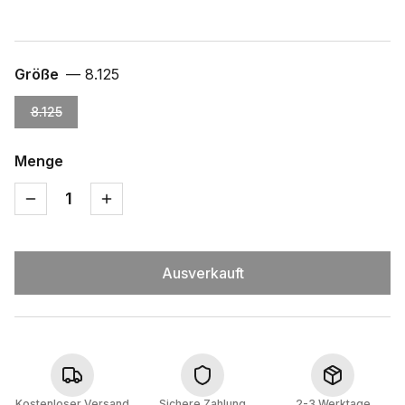
Größe
—
8.125
8.125
Menge
1
Ausverkauft
Kostenloser Versand
Sichere Zahlung
2-3 Werktage