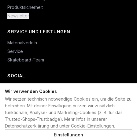
Produktsicherheit
Newsletter
SERVICE UND LEISTUNGEN
Materialverleih
Service
Skateboard-Team
SOCIAL
Wir verwenden Cookies
+49 234 687 00 38
Wir setzen technisch notwendige Cookies ein, um die Seite zu
shop@plan-b-funsport.de
betreiben. Mit deiner Einwilligung nutzen wir zusätzlich
funktionale, Analyse- und Marketing-Cookies (z. B. für das
Sichere Zahlung mit:
Trusted-Shops-Trustbadge). Mehr Infos in unserer
Datenschutzerklärung
und unter
Cookie-Einstellungen
.
Einstellungen