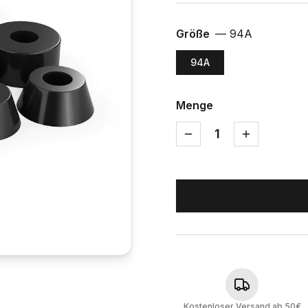
Größe
—
94A
94A
Menge
1
Kostenloser Versand ab 50€