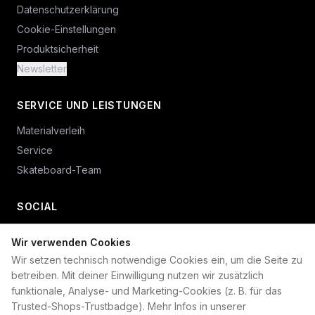
Datenschutzerklärung
Cookie-Einstellungen
Produktsicherheit
Newsletter
SERVICE UND LEISTUNGEN
Materialverleih
Service
Skateboard-Team
SOCIAL
Wir verwenden Cookies
+49 234 687 00 38
Wir setzen technisch notwendige Cookies ein, um die Seite zu
shop@plan-b-funsport.de
betreiben. Mit deiner Einwilligung nutzen wir zusätzlich
funktionale, Analyse- und Marketing-Cookies (z. B. für das
Sichere Zahlung mit:
Trusted-Shops-Trustbadge). Mehr Infos in unserer