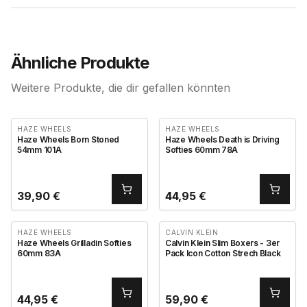
Ähnliche Produkte
Weitere Produkte, die dir gefallen könnten
HAZE WHEELS
HAZE WHEELS
Haze Wheels Born Stoned
Haze Wheels Death is Driving
54mm 101A
Softies 60mm 78A
39,90
€
44,95
€
HAZE WHEELS
CALVIN KLEIN
Haze Wheels Grilladin Softies
Calvin Klein Slim Boxers - 3er
60mm 83A
Pack Icon Cotton Strech Black
44,95
€
59,90
€