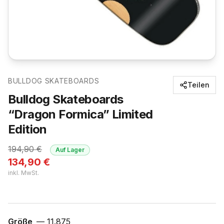
BULLDOG SKATEBOARDS
Teilen
Bulldog Skateboards
“Dragon Formica” Limited
Edition
194,90
€
Auf Lager
134,90
€
inkl. MwSt.
Größe
—
11.875