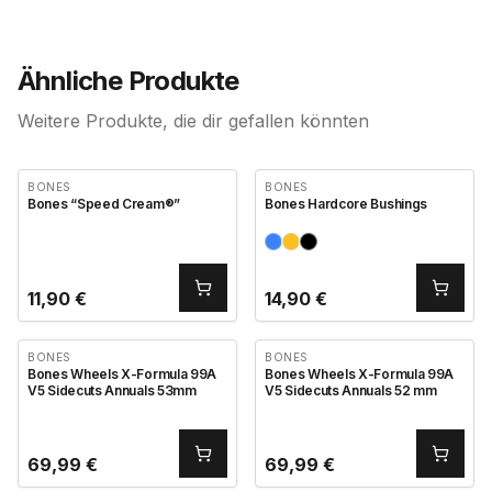
Ähnliche Produkte
Weitere Produkte, die dir gefallen könnten
BONES
BONES
Bones “Speed Cream®”
Bones Hardcore Bushings
11,90
€
14,90
€
BONES
BONES
Bones Wheels X-Formula 99A
Bones Wheels X-Formula 99A
V5 Sidecuts Annuals 53mm
V5 Sidecuts Annuals 52 mm
69,99
€
69,99
€