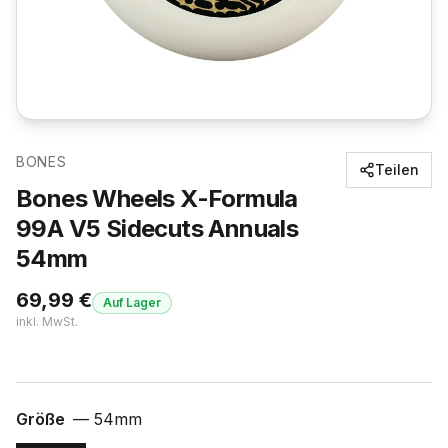
BONES
Teilen
Bones Wheels X-Formula
99A V5 Sidecuts Annuals
54mm
69,99
€
Auf Lager
inkl. MwSt.
Größe
—
54mm