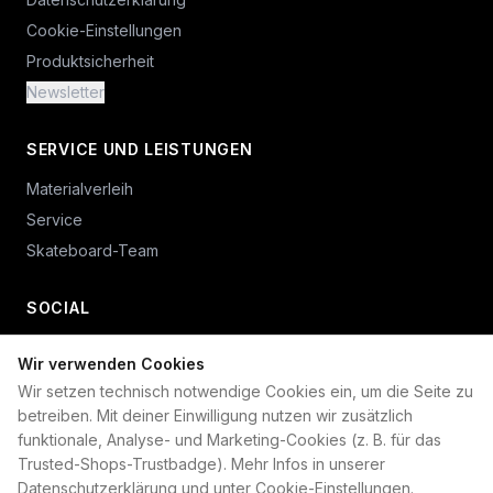
Cookie-Einstellungen
Produktsicherheit
Newsletter
SERVICE UND LEISTUNGEN
Materialverleih
Service
Skateboard-Team
SOCIAL
Wir verwenden Cookies
+49 234 687 00 38
Wir setzen technisch notwendige Cookies ein, um die Seite zu
shop@plan-b-funsport.de
betreiben. Mit deiner Einwilligung nutzen wir zusätzlich
funktionale, Analyse- und Marketing-Cookies (z. B. für das
Sichere Zahlung mit:
Trusted-Shops-Trustbadge). Mehr Infos in unserer
Datenschutzerklärung
und unter
Cookie-Einstellungen
.