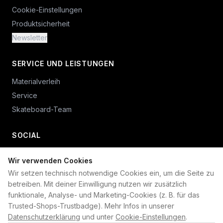
Cookie-Einstellungen
Produktsicherheit
Newsletter
SERVICE UND LEISTUNGEN
Materialverleih
Service
Skateboard-Team
SOCIAL
Wir verwenden Cookies
+49 234 687 00 38
Wir setzen technisch notwendige Cookies ein, um die Seite zu
shop@plan-b-funsport.de
betreiben. Mit deiner Einwilligung nutzen wir zusätzlich
funktionale, Analyse- und Marketing-Cookies (z. B. für das
Sichere Zahlung mit:
Trusted-Shops-Trustbadge). Mehr Infos in unserer
Datenschutzerklärung
und unter
Cookie-Einstellungen
.