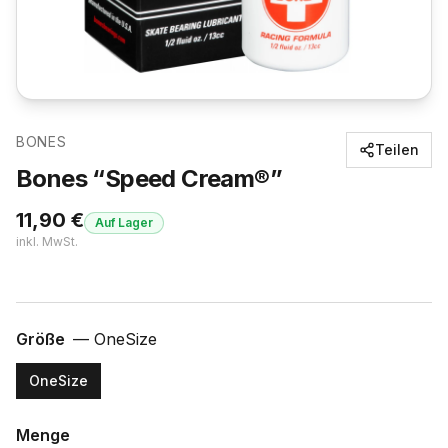
BONES
Teilen
Bones “Speed Cream®”
11,90
€
Auf Lager
inkl. MwSt.
Größe
—
OneSize
OneSize
Menge