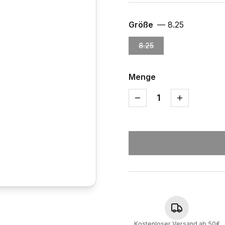
Größe
—
8.25
8.25
Menge
1
Kostenloser Versand ab 50€