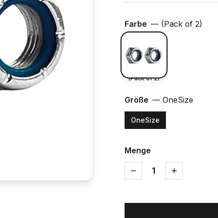
Farbe
—
(Pack of 2)
(Pack of 2)
Größe
—
OneSize
OneSize
Menge
1