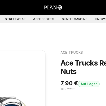
STREETWEAR
ACCESSOIRES
SKATEBOARDING
SNOWB
s
ACE TRUCKS
Ace Trucks R
Nuts
7,90
€
Auf Lager
inkl. MwSt.