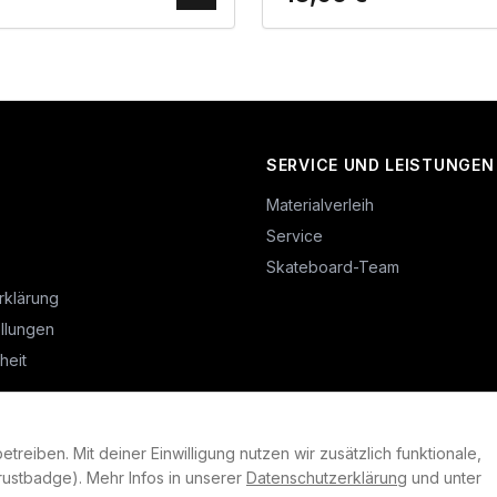
SERVICE UND LEISTUNGEN
Materialverleih
Service
Skateboard-Team
rklärung
llungen
heit
reiben. Mit deiner Einwilligung nutzen wir zusätzlich funktionale,
©
2026
Plan B. Alle Rechte vorbehalten.
ustbadge). Mehr Infos in unserer
Datenschutzerklärung
und unter