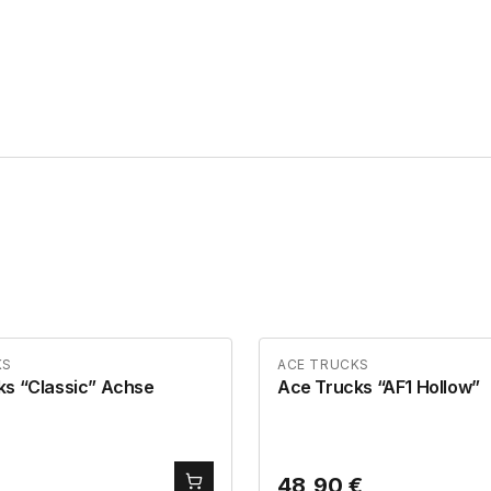
KS
ACE TRUCKS
ks “Classic” Achse
Ace Trucks “AF1 Hollow”
48,90
€