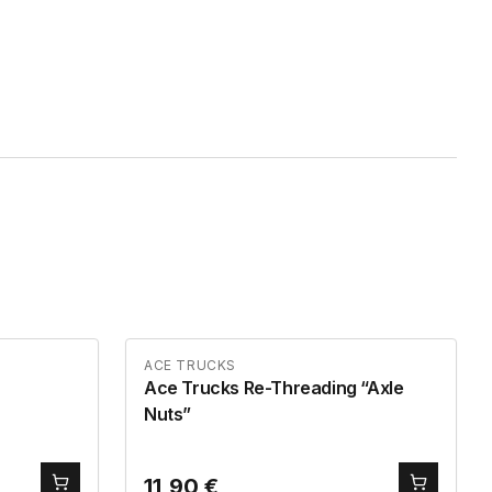
ACE TRUCKS
Ace Trucks Re-Threading “Axle
Nuts”
11,90
€