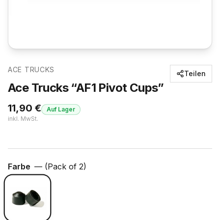
ACE TRUCKS
Teilen
Ace Trucks “AF1 Pivot Cups”
11,90
€
Auf Lager
inkl. MwSt.
Farbe
—
(Pack of 2)