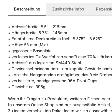
Beschreibung
Zusätzliche Infos
Rezensi
• Achsstiftbreite: 8.5″ – 216mm
• Hängerbreite: 5.75″ – 146mm
• Empfohlene Deckbreite in Inch: 8.375″ – 8.625″
• Höhe: 53 mm (Mid)
• gegossene Baseplate
• verfeinertes Gießverfahren schafft eine 70% stärker
• Achsstift aus legiertem SM440 Stahl
• Gewindeschneidemuttern, um kaputte Gewinde nac
• konische Hangerenden ermöglichen das freie Drehe
• verbesserte, handgegossene 96A Pivot Cups
• Gewicht: ca. 396g
Wenn ihr Fragen zu Produkten, weiteren Firmen oder w
In unserem Online Shop sind nur ausgewählte Artikel,
Zu jedem verschickten Paket legen wir ein ausgewählte