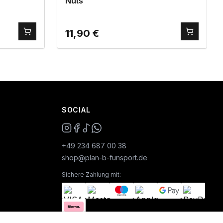
Nuts”
11,90
€
SOCIAL
+49 234 687 00 38
shop@plan-b-funsport.de
Sichere Zahlung mit: