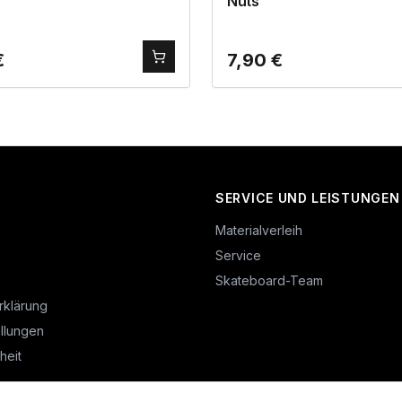
Nuts
€
7,90
€
SERVICE UND LEISTUNGEN
Materialverleih
Service
Skateboard-Team
rklärung
llungen
heit