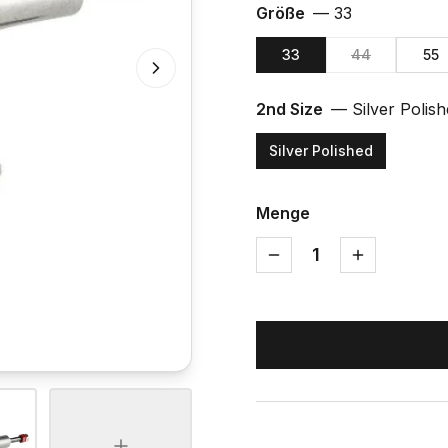
Größe
—
33
33
44
55
2nd Size
—
Silver Polis
Silver Polished
Menge
1