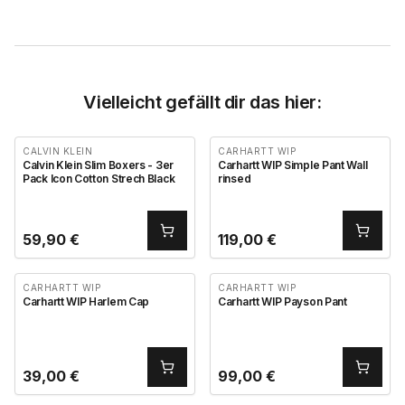
Vielleicht gefällt dir das hier:
CALVIN KLEIN
CARHARTT WIP
Calvin Klein Slim Boxers - 3er
Carhartt WIP Simple Pant Wall
Pack Icon Cotton Strech Black
rinsed
59,90
€
119,00
€
CARHARTT WIP
CARHARTT WIP
Carhartt WIP Harlem Cap
Carhartt WIP Payson Pant
39,00
€
99,00
€