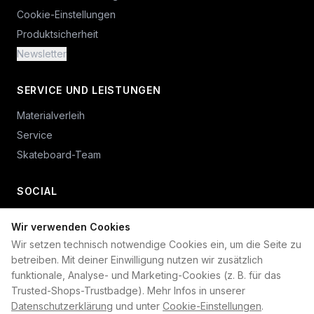
Cookie-Einstellungen
Produktsicherheit
Newsletter
SERVICE UND LEISTUNGEN
Materialverleih
Service
Skateboard-Team
SOCIAL
Wir verwenden Cookies
+49 234 687 00 38
Wir setzen technisch notwendige Cookies ein, um die Seite zu
shop@plan-b-funsport.de
betreiben. Mit deiner Einwilligung nutzen wir zusätzlich
funktionale, Analyse- und Marketing-Cookies (z. B. für das
Sichere Zahlung mit:
Trusted-Shops-Trustbadge). Mehr Infos in unserer
Datenschutzerklärung
und unter
Cookie-Einstellungen
.