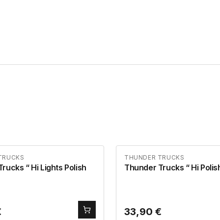
TRUCKS
THUNDER TRUCKS
 Lights Polish
Thunder Trucks “ Hi Pol
€
33,90
€