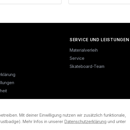
SERVICE UND LEISTUNGEN
Materialverleih
Service
Skateboard-Team
rklärung
llungen
heit
reiben. Mit deiner Einwilligung nutzen wir zusätzlich funktionale,
©
2026
Plan B. Alle Rechte vorbehalten.
ustbadge). Mehr Infos in unserer
Datenschutzerklärung
und unter