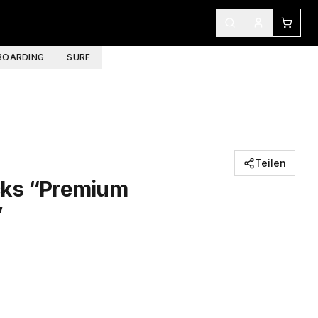
OARDING
SURF
Teilen
cks “Premium
”