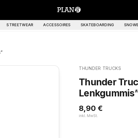
STREETWEAR
ACCESSOIRES
SKATEBOARDING
SNOWB
s”
THUNDER TRUCKS
Thunder Tru
Lenkgummis
8,90
€
inkl. MwSt.