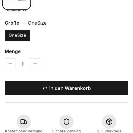
(Pack of 2)
Größe
—
OneSize
OneSize
Menge
1
In den Warenkorb
Kostenloser Versand
Sichere Zahlung
2-3 Werktage