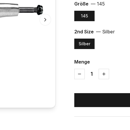
Größe
—
145
145
2nd Size
—
Silber
Silber
Menge
1