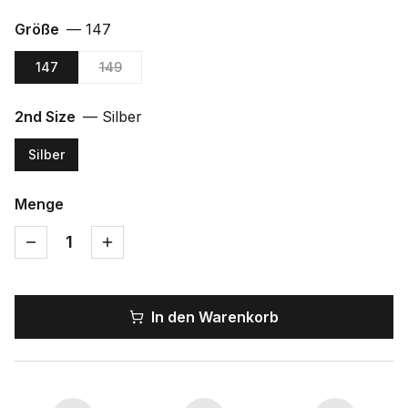
Größe
—
147
147
149
2nd Size
—
Silber
Silber
Menge
1
In den Warenkorb