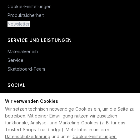
Cookie-Einstellungen
Produktsicherheit
Newsletter
SERVICE UND LEISTUNGEN
Materialverleih
Service
Skateboard-Team
SOCIAL
Wir verwenden Cookies
+49 234 687 00 38
Wir setzen technisch notwendige Cookies ein, um die Seite zu
shop@plan-b-funsport.de
betreiben. Mit deiner Einwilligung nutzen wir zusätzlich
funktionale, Analyse- und Marketing-Cookies (z. B. für das
Sichere Zahlung mit:
Trusted-Shops-Trustbadge). Mehr Infos in unserer
Datenschutzerklärung
und unter
Cookie-Einstellungen
.