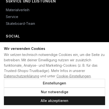
SERVICE UND LEISTUNGEN
Materialverleih
Service
Skateboard-Team
SOCIAL
Wir verwenden Cookies
+49 234 687 00 38
Wir setzen technisch notwendige Cookies ein, um die Seite zu
shop@plan-b-funsport.de
betreiben. Mit deiner Einwilligung nutzen wir zusätzlich
funktionale, Analyse- und Marketing-Cookies (z. B. für das
Sichere Zahlung mit:
Trusted-Shops-Trustbadge). Mehr Infos in unserer
Datenschutzerklärung
und unter
Cookie-Einstellungen
.
Einstellungen
Nur notwendige
©
2026
Plan B. Alle Rechte vorbehalten.
Alle akzeptieren