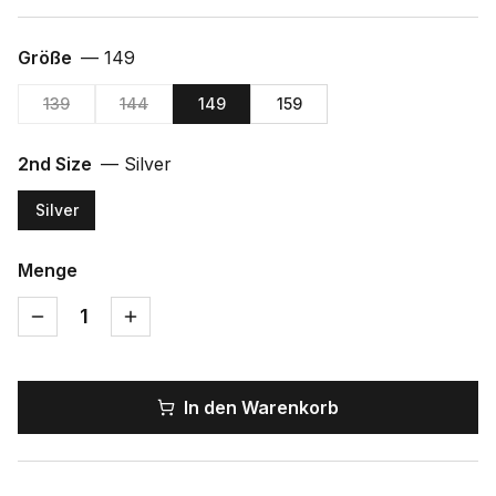
Größe
—
149
139
144
149
159
2nd Size
—
Silver
Silver
Menge
1
In den Warenkorb