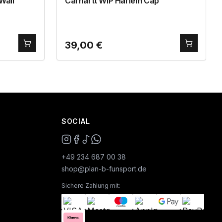
Wall
Carhartt WIP Harlem Cap
39,00
€
SOCIAL
+49 234 687 00 38
shop@plan-b-funsport.de
Sichere Zahlung mit: