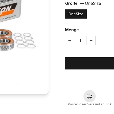
Größe
—
OneSize
OneSize
Menge
1
Kostenloser Versand ab 50€