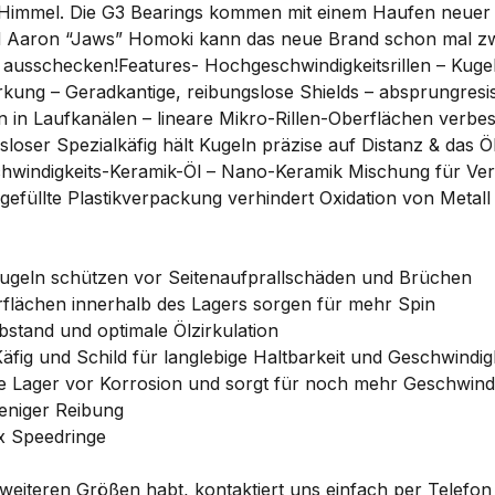
Himmel. Die G3 Bearings kommen mit einem Haufen neuer Te
Aaron “Jaws” Homoki kann das neue Brand schon mal zwei
 ausschecken!Features- Hochgeschwindigkeitsrillen – Kugel
kung – Geradkantige, reibungslose Shields – absprungresis
en in Laufkanälen – lineare Mikro-Rillen-Oberflächen verb
ser Spezialkäfig hält Kugeln präzise auf Distanz & das Öl i
hwindigkeits-Keramik-Öl – Nano-Keramik Mischung für Versc
ff-gefüllte Plastikverpackung verhindert Oxidation von Met
Kugeln schützen vor Seitenaufprallschäden und Brüchen
flächen innerhalb des Lagers sorgen für mehr Spin
bstand und optimale Ölzirkulation
äfig und Schild für langlebige Haltbarkeit und Geschwindig
e Lager vor Korrosion und sorgt für noch mehr Geschwindi
eniger Reibung
 x Speedringe
eiteren Größen habt, kontaktiert uns einfach per Telefon 