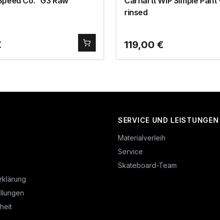
Speed Co. “G3 Raw”
Carhartt WIP Simple Pant 
rinsed
€
119,00
€
SERVICE UND LEISTUNGEN
Materialverleih
Service
Skateboard-Team
rklärung
llungen
heit