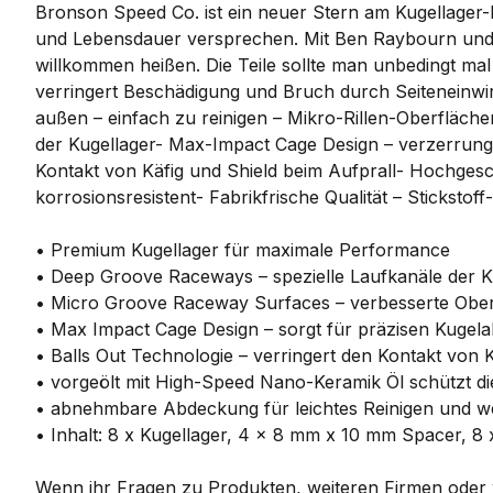
Bronson Speed Co. ist ein neuer Stern am Kugellager-
und Lebensdauer versprechen. Mit Ben Raybourn und 
willkommen heißen. Die Teile sollte man unbedingt mal
verringert Beschädigung und Bruch durch Seiteneinwir
außen – einfach zu reinigen – Mikro-Rillen-Oberfläch
der Kugellager- Max-Impact Cage Design – verzerrungslo
Kontakt von Käfig und Shield beim Aufprall- Hochgesc
korrosionsresistent- Fabrikfrische Qualität – Sticksto
• Premium Kugellager für maximale Performance
• Deep Groove Raceways – spezielle Laufkanäle der 
• Micro Groove Raceway Surfaces – verbesserte Ober
• Max Impact Cage Design – sorgt für präzisen Kugela
• Balls Out Technologie – verringert den Kontakt von K
• vorgeölt mit High-Speed Nano-Keramik Öl schützt di
• abnehmbare Abdeckung für leichtes Reinigen und w
• Inhalt: 8 x Kugellager, 4 x 8 mm x 10 mm Spacer, 8
Wenn ihr Fragen zu Produkten, weiteren Firmen oder w