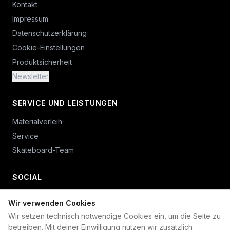
Kontakt
Impressum
Datenschutzerklärung
Cookie-Einstellungen
Produktsicherheit
Newsletter
SERVICE UND LEISTUNGEN
Materialverleih
Service
Skateboard-Team
SOCIAL
Wir verwenden Cookies
+49 234 687 00 38
Wir setzen technisch notwendige Cookies ein, um die Seite zu
shop@plan-b-funsport.de
betreiben. Mit deiner Einwilligung nutzen wir zusätzlich