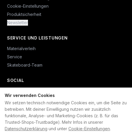
Cookie-Einstellungen
Produktsicherheit
Newsletter
SERVICE UND LEISTUNGEN
Materialverleih
Service
Skateboard-Team
SOCIAL
Wir verwenden Cookies
+49 234 687 00 38
Wir setzen technisch notwendige Cookies ein, um die Seite zu
shop@plan-b-funsport.de
betreiben. Mit deiner Einwilligung nutzen wir zusätzlich
funktionale, Analyse- und Marketing-Cookies (z. B. für das
Sichere Zahlung mit:
Trusted-Shops-Trustbadge). Mehr Infos in unserer
Datenschutzerklärung
und unter
Cookie-Einstellungen
.